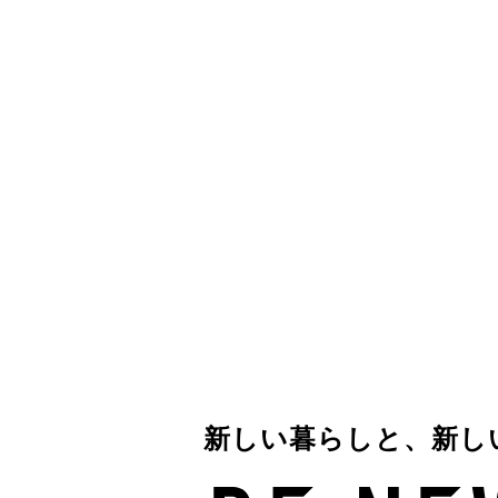
2
3
2
暮らしに変化を
新しい暮らし
新しい場
新しい暮らしと、新し
新しい暮らしと、新し
新しい暮らしと、新し
新しい暮らしと、新し
シェアオフィスや賃貸・販売物件な
リノベーションやサービスを日常
住まいのこと、街のこと。