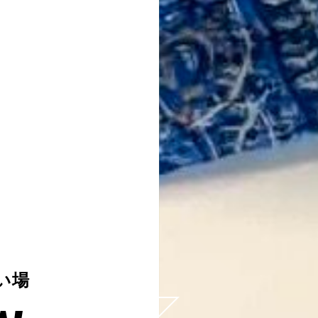
新しい暮らし
0
新しい場
い場
い場
い場
い場
ど、
に。