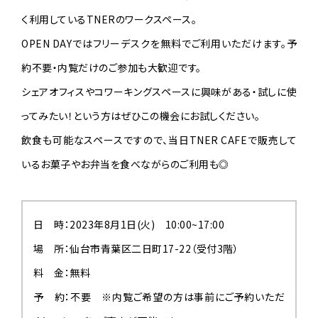
く利用しているTNERのワークスペース。
OPEN DAYでは
フリーデスクを無料でご利用いただけます。予
約不要・内覧だけのご参加も大歓迎です。
シェアオフィスやコワーキングスペースに興味がある・試しに使
ってみたい！という方はぜひこの機会にお試しください。
飲食も可能なスペースですので、当日TNER CAFEで販売して
いるお菓子やお弁当を食べながらのご利用も◎
新しい暮らし
PEOPLE
新しい場
PLACE
日 時：2023年8月1日(火) 10:00~17:00
新しい暮らしと、新しい場
場 所：仙台市青葉区二日町17-22（受付3階）
暮らしに変化を
TOPICS
料 金：無料
予 約：不要 ※内覧ご希望の方は事前にご予約いただ
ABOUT
私たちについて