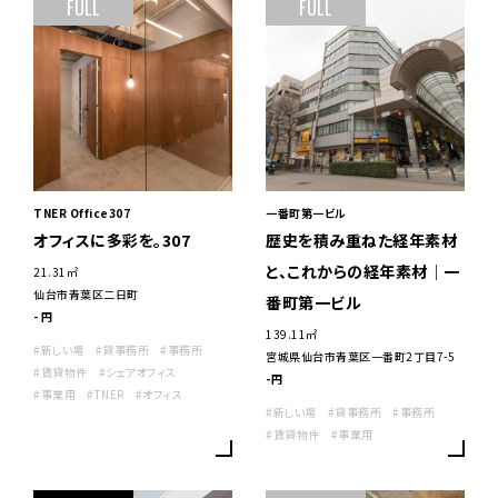
FULL
FULL
TNER Office307
一番町第一ビル
オフィスに多彩を。307
歴史を積み重ねた経年素材
と、これからの経年素材｜一
21.31㎡
仙台市青葉区二日町
番町第一ビル
- 円
139.11㎡
#新しい場
#貸事務所
#事務所
宮城県仙台市青葉区一番町2丁目7-5
#賃貸物件
#シェアオフィス
-円
#事業用
#TNER
#オフィス
#新しい場
#貸事務所
#事務所
#賃貸物件
#事業用