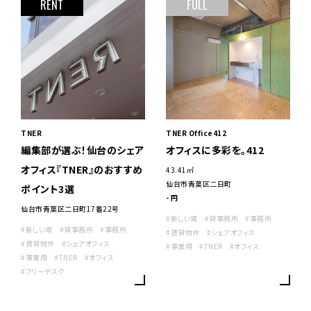
RENT
FULL
TNER
TNER Office412
編集部が選ぶ！仙台のシェア
オフィスに多彩を。412
オフィス『TNER』のおすすめ
43.41㎡
仙台市青葉区二日町
ポイント3選
- 円
仙台市青葉区二日町17番22号
#新しい場
#貸事務所
#事務所
#新しい場
#貸事務所
#事務所
#賃貸物件
#シェアオフィス
#賃貸物件
#シェアオフィス
#事業用
#TNER
#オフィス
#事業用
#TNER
#オフィス
#フリーデスク
新しい暮らし
PEOPLE