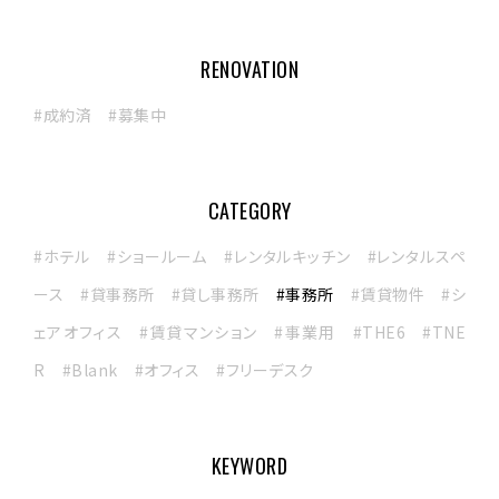
新しい場
PLACE
RENOVATION
新しい暮らしと、新しい場
#成約済
#募集中
暮らしに変化を
TOPICS
ABOUT
私たちについて
CATEGORY
CONTACT
#ホテル
#ショールーム
#レンタルキッチン
#レンタルスペ
お問い合わせ
ース
#貸事務所
#貸し事務所
#事務所
#賃貸物件
#シ
ェアオフィス
#賃貸マンション
#事業用
#THE6
#TNE
R
#Blank
#オフィス
#フリーデスク
KEYWORD