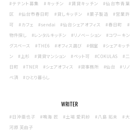
#テナント募集
#キッチン
#賃貸キッチン
#仙台市青葉
区
#仙台市春日町
#貸しキッチン
#菓子製造
#営業許
可
#カフェ
#sendai
#仙台シェアオフィス
#春日町
#
物件探し
#レンタルキッチン
#リノベーション
#コワーキン
グスペース
#THE6
#オフィス選び
#個室
#シェアキッチ
ン
#上杉
#賃貸マンション
#ペット可
#COKULAS
#二
日町
#TNER
#シェアオフィス
#貸事務所
#仙台
#リノ
ベ済
#ひとり暮らし
WRITER
#日沖亜也子
#鳴海 匠
#土場 愛莉紗
#八島 拓未
#大
河原 芙由子