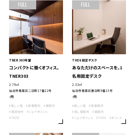
FULL
FULL
TNER 303号室
THE6 固定デスク
コンパクトに働くオフィス。
あなただけのスペースを。1
TNER303
名用固定デスク
2.79㎡
2.33㎡
仙台市青葉区二日町17番22号
仙台市青葉区春日町9番15号
-円
-円
#新しい場
#貸事務所
#事務所
#新しい場
#貸事務所
#賃貸物件
#シェアオフィス
#貸し事務所
#事務所
#TNER
#シェアオフィス
#THE6
#オフィス