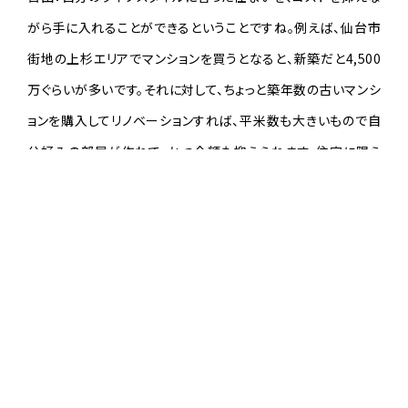
がら手に入れることができるということですね。例えば、仙台市
街地の上杉エリアでマンションを買うとなると、新築だと4,500
万ぐらいが多いです。それに対して、ちょっと築年数の古いマンシ
PRIVACY POLICY
ョンを購入してリノベーションすれば、平米数も大きいもので自
分好みの部屋が作れて、かつ金額も抑えられます。住宅に限ら
ず、オフィスや店舗も同様です。
—リノベーションだと、エリアの選択肢も増えますよね。新築マ
ンションだと内装メーカーもあらかじめ決まっていて、選べない
といった話も聞いたことがあります。
百田：ほぼ選べないと思います。できあがったものに生活を合わ
せていくというスタイルになるのではないでしょうか。